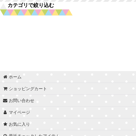
並び順
:
カテゴリで絞り込む
自然派ペットフード (全商品)
フォルツァ10（Forza)
アニモンダ
アルモネイチャー
C&R
ホーム
ショッピングカート
レオナルド
お問い合わせ
ハーロウブレンド
マイページ
シシア (Schesir)
お気に入り
クプレラ
最近チェックしたアイテム