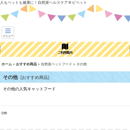
人もペットも健康に！自然派ヘルスケア☆ビペット
メニュー
ご利用案内
ホーム
>
おすすめ商品
>
自然派ペットフード
>
その他
その他
[
おすすめ商品
]
その他の人気キャットフード
0
件
表示数
: