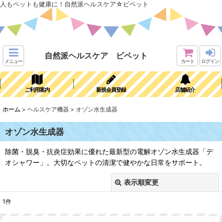
人もペットも健康に！自然派ヘルスケア☆ビペット
自然派ヘルスケア ビペット
メニュー
カート
ログイン
ご利用案内
新規会員登録
店舗紹介
ホーム
>
ヘルスケア機器
>
オゾン水生成器
オゾン水生成器
除菌・脱臭・抗炎症効果に優れた最新型の電解オゾン水生成器「デ
オシャワー」。大切なペットの清潔で健やかな日常をサポート。
表示順変更
閉じる
1
件
表示数
: