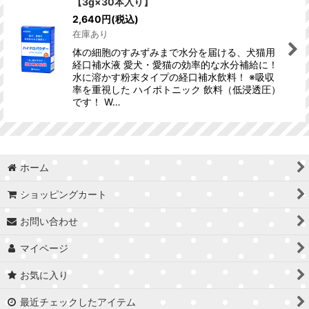
【3g×30本入り】
並び順
:
2,640
円
(税込)
在庫あり
絞り込む
体の細胞のすみずみまで水分を届ける、犬猫用
経口補水液 愛犬・愛猫の効率的な水分補給に！
水に溶かす粉末タイプの経口補水飲料！ ※吸収
率を重視した ハイポトニック 飲料（低浸透圧）
です！ W…
ホーム
ショッピングカート
お問い合わせ
マイページ
お気に入り
最近チェックしたアイテム