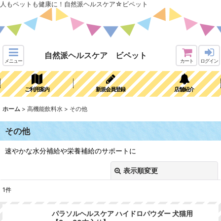
人もペットも健康に！自然派ヘルスケア☆ビペット
自然派ヘルスケア ビペット
メニュー
カート
ログイン
ご利用案内
新規会員登録
店舗紹介
ホーム
>
高機能飲料水
>
その他
その他
速やかな水分補給や栄養補給のサポートに
表示順変更
閉じる
1
件
表示数
:
パラソルヘルスケア ハイドロパウダー 犬猫用