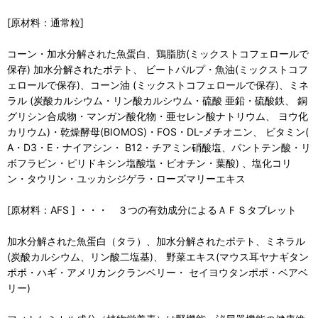
[原材料：通常粒]
コーン・加水分解された魚蛋白、鶏脂肪(ミックストコフェロールで
保存) 加水分解されたポテト、 ビートパルプ・魚油(ミックストコフ
ェロールで保存)、コーン油 (ミックストコフェロールで保存)、ミネ
ラル (炭酸カルシウム・リン酸カルシウム・硫酸 亜鉛・硫酸鉄、 銅
グリシン合成物・マンガン酸化物・亜セレン酸ナトリウム、 ヨウ化
カリウム)・乾燥酵母(BIOMOS)・FOS・DL-メチオニン、 ビタミン(
A・D3・E・ナイアシン・ B12・チアミン硝酸塩、パントテン酸・リ
ボフラビン・ピリドキシン塩酸塩・ビオチン・葉酸) 、塩化コリ
ン・タウリン・ユッカシジゲラ・ローズマリーエキス
[原材料：AFS ] ・・・ ３つの有効成分によるＡＦＳタブレット
加水分解された魚蛋白（タラ）、加水分解されたポテト、ミネラル
(炭酸カルシウム、リン酸二塩基)、 野菜エキス(マウス耳ヤナギタン
ポポ・ハギ・アメリカンクランベリー・ セイヨウタンポポ・ベアベ
リー)