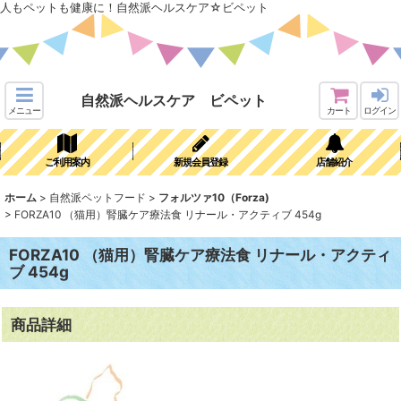
人もペットも健康に！自然派ヘルスケア☆ビペット
自然派ヘルスケア ビペット
メニュー
カート
ログイン
ご利用案内
新規会員登録
店舗紹介
ホーム
>
自然派ペットフード
>
フォルツァ10（Forza)
>
FORZA10 （猫用）腎臓ケア療法食 リナール・アクティブ 454g
FORZA10 （猫用）腎臓ケア療法食 リナール・アクティ
ブ 454g
商品詳細