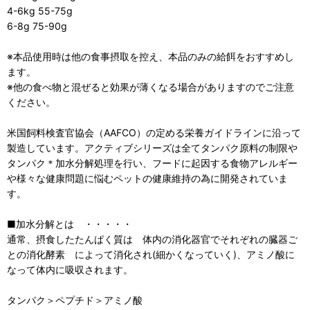
4-6kg 55-75g
6-8g 75-90g
※本品使用時は他の食事摂取を控え、本品のみの給餌をおすすめし
ます。
※他の食べ物と混ぜると効果が薄くなる場合がありますのでご注意
ください。
米国飼料検査官協会（AAFCO）の定める栄養ガイドラインに沿って
製造しています。アクティブシリーズは全てタンパク原料の制限や
タンパク＊加水分解処理を行い、フードに起因する食物アレルギー
や様々な健康問題に悩むペットの健康維持の為に開発されていま
す。
■加水分解とは ・・・・・
通常、摂食したたんぱく質は 体内の消化器官でそれぞれの臓器ご
との消化酵素 によって消化され(細かくなっていく)、アミノ酸に
なって体内に吸収されます。
タンパク＞ペプチド＞アミノ酸