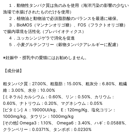
１．動物性タンパク質は魚のみを使用（海洋汚染の影響の少ない
漁場で水揚げされたものだけを使用）
２．植物油と動物油で必須脂肪酸のバランスを最適に確保。
３．BioMOS（マンナンオリゴ糖）、FOS（フラクトオリゴ糖）
で腸内環境を活性化（プレバイオティクス）
４．ユッカシンジゲラで消化を促進
５．小麦グルテンフリー（穀物タンパクアレルギーに配慮）
※妊娠中・授乳中の愛猫にはお勧めしません。
【成分値】
粗タンパク質：27.00%、粗脂肪：15.00%、粗灰分：6.80%、粗繊
維：3.00%、水分：10.00%
[ミネラル] カルシウム：0.60%、リン：0.50%、カリウム：
0.60%、ナトリウム：0.20%、マグネシウム：0.05%
[ビタミン] Ａ：19000UI/kg、 E：120mg/Kg、塩化コリン：
1000mg/kg、タウリン：1000mg/kg
[その他] Omega3：1.10%、 Omega6：3.40%、ハギ：0.0588%、
クランベリー：0.0371%、タンポポ：0.0230%