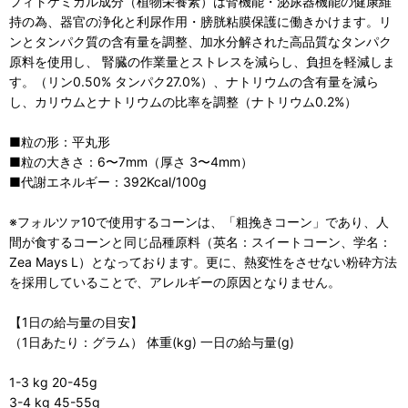
フィトケミカル成分（植物栄養素）は腎機能・泌尿器機能の健康維
持の為、器官の浄化と利尿作用・膀胱粘膜保護に働きかけます。リ
ンとタンパク質の含有量を調整、加水分解された高品質なタンパク
原料を使用し、 腎臓の作業量とストレスを減らし、負担を軽減しま
す。（リン0.50% タンパク27.0%）、ナトリウムの含有量を減ら
し、カリウムとナトリウムの比率を調整（ナトリウム0.2%）
■粒の形：平丸形
■粒の大きさ：6〜7mm（厚さ 3〜4mm）
■代謝エネルギー：392Kcal/100g
※フォルツァ10で使用するコーンは、「粗挽きコーン」であり、人
間が食するコーンと同じ品種原料（英名：スイートコーン、学名：
Zea Mays L）となっております。更に、熱変性をさせない粉砕方法
を採用していることで、アレルギーの原因となりません。
【1日の給与量の目安】
（1日あたり：グラム） 体重(kg) 一日の給与量(g)
1-3 kg 20-45g
3-4 kg 45-55g