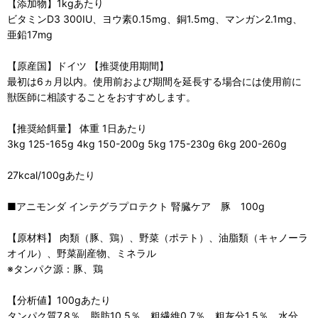
【添加物】1kgあたり
ビタミンD3 300IU、ヨウ素0.15mg、銅1.5mg、マンガン2.1mg、
亜鉛17mg
【原産国】ドイツ 【推奨使用期間】
最初は6ヵ月以内。使用前および期間を延長する場合には使用前に
獣医師に相談することをおすすめします。
【推奨給餌量】 体重 1日あたり
3kg 125-165g 4kg 150-200g 5kg 175-230g 6kg 200-260g
27kcal/100gあたり
■アニモンダ インテグラプロテクト 腎臓ケア 豚 100g
【原材料】 肉類（豚、鶏）、野菜（ポテト）、油脂類（キャノーラ
オイル）、野菜副産物、ミネラル
※タンパク源：豚、鶏
【分析値】100gあたり
タンパク質7.8％、脂肪10.5％、粗繊維0.7％、粗灰分1.5％、水分