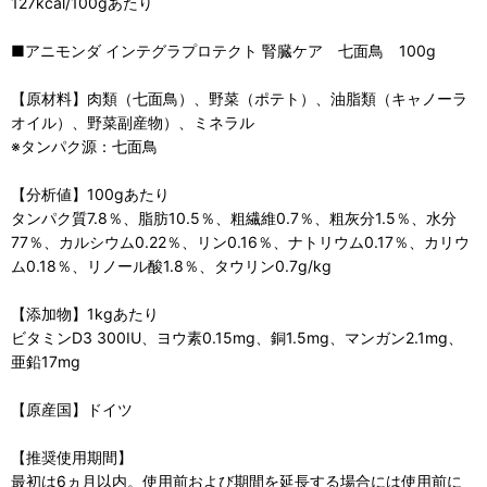
127kcal/100gあたり
■アニモンダ インテグラプロテクト 腎臓ケア 七面鳥 100g
【原材料】肉類（七面鳥）、野菜（ポテト）、油脂類（キャノーラ
オイル）、野菜副産物）、ミネラル
※タンパク源：七面鳥
【分析値】100gあたり
タンパク質7.8％、脂肪10.5％、粗繊維0.7％、粗灰分1.5％、水分
77％、カルシウム0.22％、リン0.16％、ナトリウム0.17％、カリウ
ム0.18％、リノール酸1.8％、タウリン0.7g/kg
【添加物】1kgあたり
ビタミンD3 300IU、ヨウ素0.15mg、銅1.5mg、マンガン2.1mg、
亜鉛17mg
【原産国】ドイツ
【推奨使用期間】
最初は6ヵ月以内。使用前および期間を延長する場合には使用前に