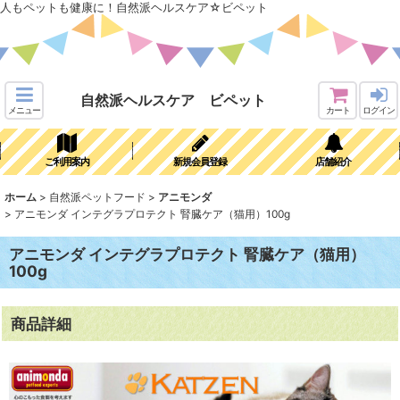
人もペットも健康に！自然派ヘルスケア☆ビペット
自然派ヘルスケア ビペット
メニュー
カート
ログイン
ご利用案内
新規会員登録
店舗紹介
ホーム
>
自然派ペットフード
>
アニモンダ
>
アニモンダ インテグラプロテクト 腎臓ケア（猫用）100g
アニモンダ インテグラプロテクト 腎臓ケア（猫用）
100g
商品詳細