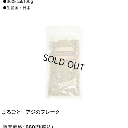
●360kcal/100g
●生産国：日本
まるごと アジのフレーク
販売価格
:
660
円
(税込)