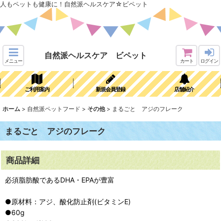
人もペットも健康に！自然派ヘルスケア☆ビペット
自然派ヘルスケア ビペット
メニュー
カート
ログイン
ご利用案内
新規会員登録
店舗紹介
ホーム
>
自然派ペットフード
>
その他
>
まるごと アジのフレーク
まるごと アジのフレーク
商品詳細
必須脂肪酸であるDHA・EPAが豊富
●原材料：アジ、酸化防止剤(ビタミンE)
●60g