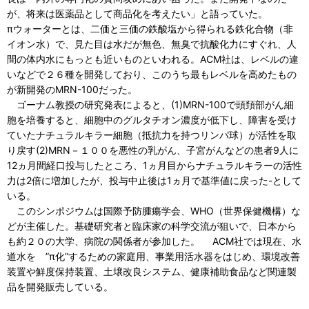
が、将来は医薬品として商品化を考えたい」と語っていた。
πウォーターとは、二価と三価の鉄酸塩から得られる鉄化合物（非
イオン水）で、見た目は水だが無色、無臭で抗酸化力にすぐれ、人
間の体内水にもっとも近いものといわれる。ACM社は、レベルの違
いなどで２６種を開発しており、このうち最もレベルを高めたもの
が新開発のMRN-100だった。
ゴーナム教授の研究発表によると、(1)MRN-100で頭頚部がん細
胞を培養すると、細胞中のグルタチオン濃度が低下し、障害を受け
ていたナチュラルキラー細胞（抵抗力を持つリンパ球）が活性を取
り戻す(2)MRN－１００を悪性の乳がん、子宮がんなどの患者9人に
12ヵ月間経口投与したところ、1ヵ月目からナチュラルキラーの活性
力は2倍に増加したが、投与中止後は1ヵ月で基準値に戻った-として
いる。
このシンポジウムは国際予防腫瘍学会、WHO（世界保健機構）な
どが主催した。基礎研究者と臨床家の科学交流が狙いで、日本から
も約２０の大学、病院の関係者が参加した。 ACM社では現在、水
道水を ”π化”するための家庭用、事業用活水器をはじめ、環境改善
装置や鮮度保持装置、土壌改良システム、健康補助食品など関連製
品を開発販売している。