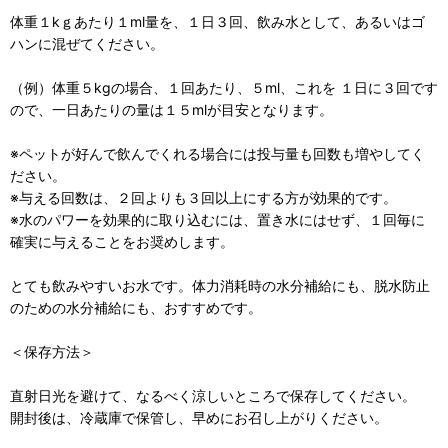
体重１kｇあたり１ml量を、１日３回、飲み水として、あるいはゴ
ハンに混ぜてください。
（例）体重５kgの場合、１回あたり、５ml、これを １日に３回です
ので、一日あたりの量は１５mlが目安となります。
※ペットが好んで飲んでくれる場合には投与量も回数も増やしてく
ださい。
※与える回数は、２回よりも３回以上にする方が効果的です。
※水のパワーを効果的に取り込むには、置き水にはせず、１回毎に
確実に与えることをお奨めします。
とても飲みやすいお水です。体力消耗時の水分補給にも、脱水防止
のための水分補給にも、おすすめです。
＜保存方法＞
直射日光を避けて、なるべく涼しいところで保存してください。
開封後は、冷蔵庫で保管し、早めにお召し上がりください。