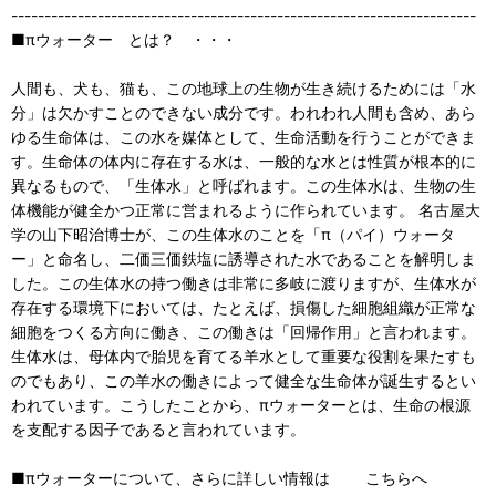
----------------------------------------------------------------------
■πウォーター とは？ ・・・
人間も、犬も、猫も、この地球上の生物が生き続けるためには「水
分」は欠かすことのできない成分です。われわれ人間も含め、あら
ゆる生命体は、この水を媒体として、生命活動を行うことができま
す。生命体の体内に存在する水は、一般的な水とは性質が根本的に
異なるもので、「生体水」と呼ばれます。この生体水は、生物の生
体機能が健全かつ正常に営まれるように作られています。 名古屋大
学の山下昭治博士が、この生体水のことを「π（パイ）ウォータ
ー」と命名し、二価三価鉄塩に誘導された水であることを解明しま
した。この生体水の持つ働きは非常に多岐に渡りますが、生体水が
存在する環境下においては、たとえば、損傷した細胞組織が正常な
細胞をつくる方向に働き、この働きは「回帰作用」と言われます。
生体水は、母体内で胎児を育てる羊水として重要な役割を果たすも
のでもあり、この羊水の働きによって健全な生命体が誕生するとい
われています。こうしたことから、πウォーターとは、生命の根源
を支配する因子であると言われています。
■πウォーターについて、さらに詳しい情報は こちらへ