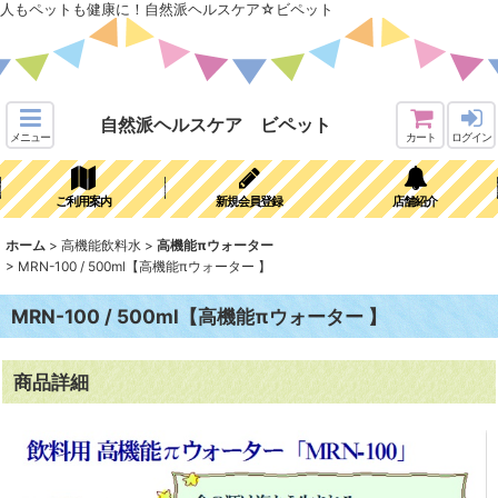
人もペットも健康に！自然派ヘルスケア☆ビペット
自然派ヘルスケア ビペット
メニュー
カート
ログイン
ご利用案内
新規会員登録
店舗紹介
ホーム
>
高機能飲料水
>
高機能πウォーター
>
MRN-100 / 500ml【高機能πウォーター 】
MRN-100 / 500ml【高機能πウォーター 】
商品詳細