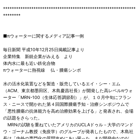
*************************************************************
********
■πウォーターに関するメディア記事一例
毎日新聞 平成10年12月25日掲載記事より
企業特集 新鋭企業がみえる より
体内水に最も近い鉄化合物
πウォーターに熱視線 仏・腫瘍シンポ
水の活水化装置などを製造・販売しているエイ・シー・エム
（ACM、東京都墨田区、木島慶昌社長）が開発した高レベルπウォ
ーター「MRN-100（生体応答調節剤）」が、１０月中旬にフラン
ス・ニースで開かれた第４回国際腫瘍予知・治療シンポジウムで
「悪性腫瘍の抗体能力を高め治療効果を上げる」と発表され、会場
の話題をさらった。
MRNの試験を重ねていたアメリカのUCLAドゥル－大学のマンド
ウ・ゴーナム教授（免疫学）のグループが発表したもので、木島社
長は「内外の専門化の質問攻めにあい困った。まだ開発中なのだ