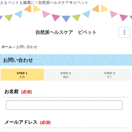
人もペットも健康に！自然派ヘルスケア☆ビペット
自然派ヘルスケア ビペット
ホーム
>
お問い合わせ
お問い合わせ
STEP 1
STEP 2
STEP 3
入力
確認
完了
お名前
[
必須
]
メールアドレス
[
必須
]